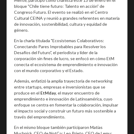
Mente, participó como charlista este 13 de enero en el
bloque "Chile tiene futuro: Talento en acción” de
Congreso Futuro. El evento se realizó en el Centro
Cultural CEINA y reunió a grandes referentes en materia
de innovación, sostenibilidad, cultura y equidad de
género.
En la charla titulada "Ecosistemas Colaborativos:
Conectando Pares Improbables para Resolver los
Desafíos del Futuro", el periodista y líder de la
corporación sin fines de lucro, se enfocó en cómo EtM
conecta el ecosistema de emprendimiento e innovación
con el mundo corporativo y el Estado.
Además, enfatizó la amplia trayectoria de networking
entre startups, empresas e inversionistas que se
produce en el
EtMday
, el mayor encuentro de
emprendimiento e innovación de Latinoamérica, cuyo
enfoque se centra en fomentar la colaboración, impulsar
el impacto social y construir un futuro más sostenible a
través del emprendimiento.
En el mismo bloque también participaron Matías
Muchnick, CEO de NotCo; Leo Prieto, CEO de Lemu;