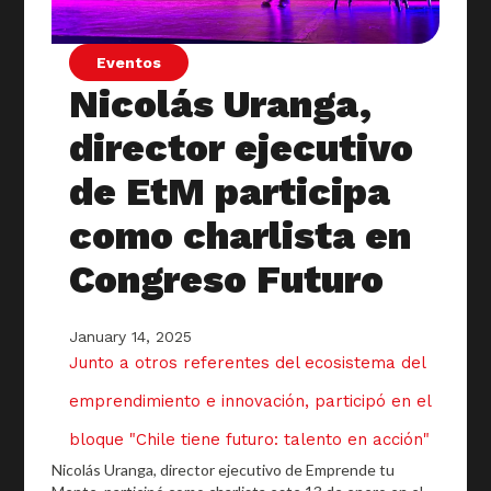
Eventos
Nicolás Uranga,
director ejecutivo
de EtM participa
como charlista en
Congreso Futuro
January 14, 2025
Junto a otros referentes del ecosistema del
emprendimiento e innovación, participó en el
bloque "Chile tiene futuro: talento en acción"
Nicolás Uranga, director ejecutivo de Emprende tu