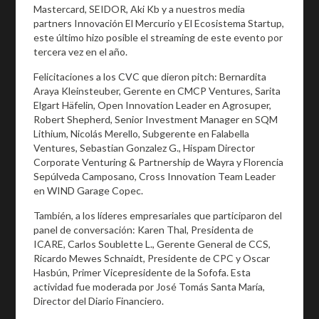
Mastercard, SEIDOR, Aki Kb y a nuestros media
partners Innovación El Mercurio y El Ecosistema Startup,
este último hizo posible el streaming de este evento por
tercera vez en el año.
Felicitaciones a los CVC que dieron pitch: Bernardita
Araya Kleinsteuber, Gerente en CMCP Ventures, Sarita
Elgart Häfelin, Open Innovation Leader en Agrosuper,
Robert Shepherd, Senior Investment Manager en SQM
Lithium, Nicolás Merello, Subgerente en Falabella
Ventures, Sebastian Gonzalez G., Hispam Director
Corporate Venturing & Partnership de Wayra y Florencia
Sepúlveda Camposano, Cross Innovation Team Leader
en WIND Garage Copec.
También, a los líderes empresariales que participaron del
panel de conversación: Karen Thal, Presidenta de
ICARE, Carlos Soublette L., Gerente General de CCS,
Ricardo Mewes Schnaidt, Presidente de CPC y Oscar
Hasbún, Primer Vicepresidente de la Sofofa. Esta
actividad fue moderada por José Tomás Santa María,
Director del Diario Financiero.