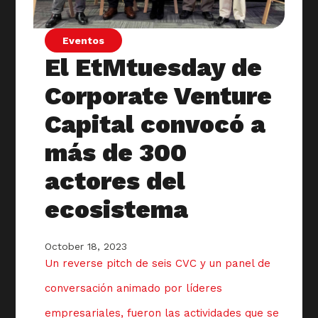
Eventos
El EtMtuesday de
Corporate Venture
Capital convocó a
más de 300
actores del
ecosistema
October 18, 2023
Un reverse pitch de seis CVC y un panel de
conversación animado por líderes
empresariales, fueron las actividades que se